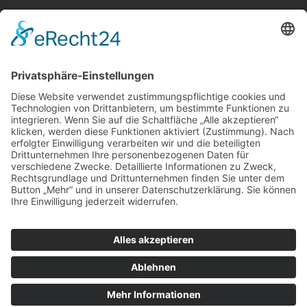
Plan: Lindbauer-Würstlstandl muss wegen S-Bahn-Trasse vom
jetzigen Standort weg
Nach Kategorie durchsuchen
Allgemein
Land
Umfrage
Events
Linz
Unterwegs
Freizeit
LINZAgschichten
VerQUERt I Satire
Galerie
Meinung
Wels
Klima
Politik
Kultur
Sport
Downloadbereich
Datenschutz
Impressum
Kontakt
© 2025 wilson holz I Wilhelm