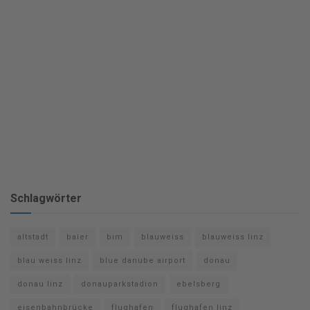
Schlagwörter
altstadt
baier
bim
blauweiss
blauweiss linz
blau weiss linz
blue danube airport
donau
donau linz
donauparkstadion
ebelsberg
eisenbahnbrücke
flughafen
flughafen linz