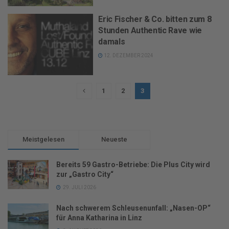
Eric Fischer & Co. bitten zum 8
Stunden Authentic Rave wie
damals
12. DEZEMBER 2024
1
2
3
Meistgelesen
Neueste
Bereits 59 Gastro-Betriebe: Die Plus City wird
zur „Gastro City“
29. JULI 2026
Nach schwerem Schleusenunfall: „Nasen-OP“
für Anna Katharina in Linz