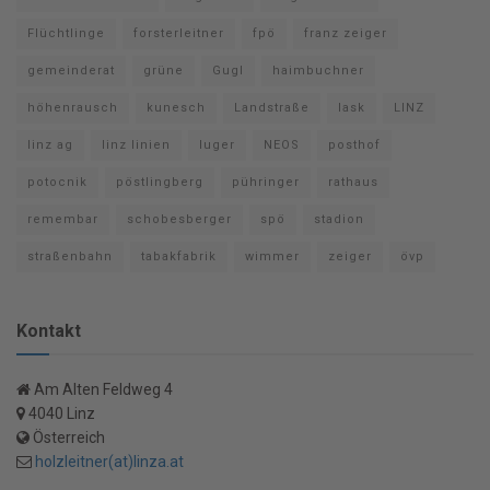
Flüchtlinge
forsterleitner
fpö
franz zeiger
gemeinderat
grüne
Gugl
haimbuchner
höhenrausch
kunesch
Landstraße
lask
LINZ
linz ag
linz linien
luger
NEOS
posthof
potocnik
pöstlingberg
pühringer
rathaus
remembar
schobesberger
spö
stadion
straßenbahn
tabakfabrik
wimmer
zeiger
övp
Kontakt
Am Alten Feldweg 4
4040 Linz
Österreich
holzleitner(at)linza.at